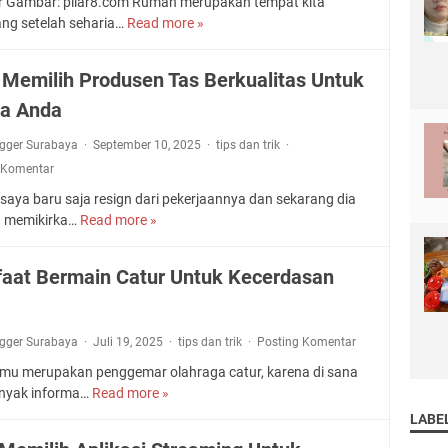
 Gambar: pilar8.com Rumah merupakan tempat kita
a
i
ang setelah seharia…
Read more »
K
t
a
e
u
l
u
n
 Memilih Produsen Tas Berkualitas Untuk
d
n
:
i
a Anda
g
C
A
g
a
p
ogger Surabaya
September 10, 2025
tips dan trik
u
m
l
 Komentar
l
p
i
a
u
saya baru saja resign dari pekerjaannya dan sekarang dia
k
n
r
 memikirka…
Read more »
C
a
M
a
a
s
e
n
r
i
aat Bermain Catur Untuk Kecerdasan
n
S
a
S
g
e
M
t
g
m
e
r
u
ogger Surabaya
Juli 19, 2025
tips dan trik
Posting Komentar
p
m
e
n
u
i
amu merupakan penggemar olahraga catur, karena di sana
a
a
r
l
nyak informa…
Read more »
m
M
k
n
i
i
a
LABE
a
a
h
n
n
n