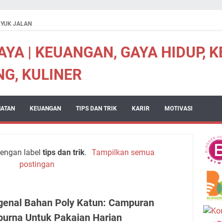
YUK JALAN
YA | KEUANGAN, GAYA HIDUP, 
NG, KULINER
HATAN
KEUANGAN
TIPS DAN TRIK
KARIR
MOTIVASI
dengan label
tips dan trik
.
Tampilkan semua
postingan
enal Bahan Poly Katun: Campuran
urna Untuk Pakaian Harian