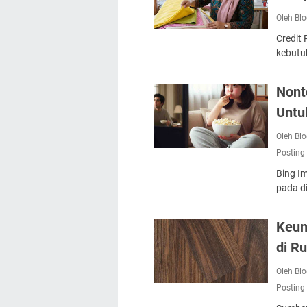
Oleh Bl
Credit
kebutu
Nont
Untu
Oleh Bl
Posting
Bing I
pada di
Keun
di R
Oleh Bl
Posting