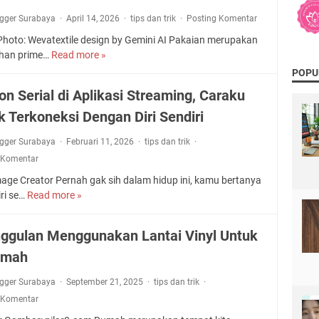
ogger Surabaya
April 14, 2026
tips dan trik
Posting Komentar
 Photo: Wevatextile design by Gemini AI Pakaian merupakan
han prime…
Read more »
M
e
POPU
n
on Serial di Aplikasi Streaming, Caraku
g
k Terkoneksi Dengan Diri Sendiri
e
n
ogger Surabaya
Februari 11, 2026
tips dan trik
a
 Komentar
l
B
mage Creator Pernah gak sih dalam hidup ini, kamu bertanya
a
ri se…
Read more »
N
h
o
a
n
ggulan Menggunakan Lantai Vinyl Untuk
n
t
P
umah
o
o
n
l
ogger Surabaya
September 21, 2025
tips dan trik
S
y
 Komentar
e
K
r