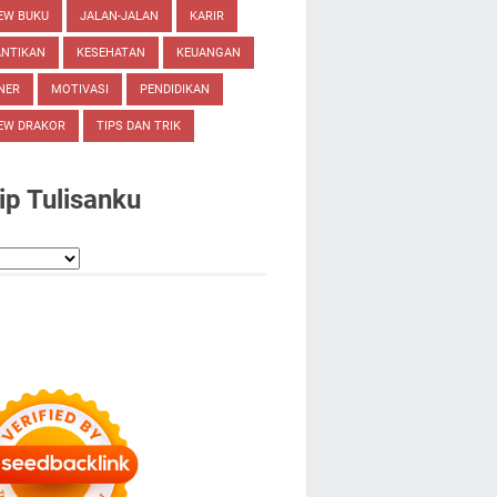
EW BUKU
JALAN-JALAN
KARIR
ANTIKAN
KESEHATAN
KEUANGAN
NER
MOTIVASI
PENDIDIKAN
EW DRAKOR
TIPS DAN TRIK
ip Tulisanku