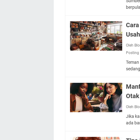
Sumber
berpul
Cara
Usah
Oleh Bl
Posting
Teman 
sedang
Manf
Otak
Oleh Bl
Jika k
ada ba