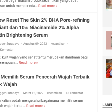
at berbagai macam produk kecantikan yang dapat
s
i
kan untuk memperinda…
Read more »
S
u
v
c
r
i
a
r
ew Reset The Skin 2% BHA Pore-refining
t
r
e
y
liant dan 10% Niacinamide 2% Alpha
l
c
M
e
t
tin Brightening Serum
e
t
,
e
t
ogger Surabaya
Agustus 09, 2022
kecantikan
C
t
W
o
 Komentar
s
h
c
S
ki kulit wajah yang sehat tentu merupakan dambaan bagi
i
o
h
perempuan.…
Read more »
R
t
k
a
e
e
U
p
v
n
 Memilih Serum Pencerah Wajah Terbaik
n
e
i
i
t
w
k Wajah
e
n
u
e
w
g
k
ogger Surabaya
Maret 12, 2022
kecantikan
13 komentar
a
R
T
P
r
e
 kalian sudah mengetahui bagaimana memilih serum
e
r
:
LABE
s
ah wajah terbai…
Read more »
r
C
i
A
e
b
a