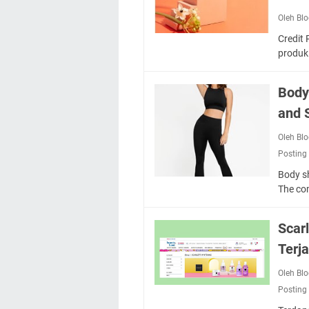
Oleh Bl
Credit
produ
Body
and 
Oleh Bl
Posting
Body sh
The c
Scar
Terj
Oleh Bl
Posting