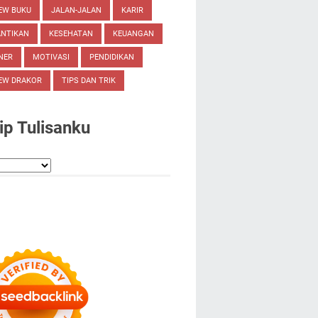
EW BUKU
JALAN-JALAN
KARIR
ANTIKAN
KESEHATAN
KEUANGAN
NER
MOTIVASI
PENDIDIKAN
EW DRAKOR
TIPS DAN TRIK
ip Tulisanku