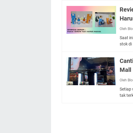
Revi
Haru
Oleh Bl
Saat i
stok d
Cant
Mall
Oleh Bl
Setiap 
tak ter