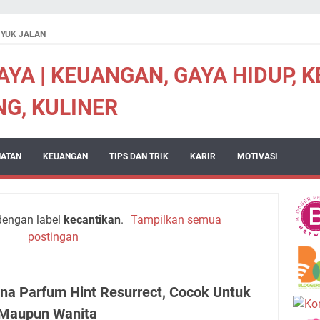
YUK JALAN
YA | KEUANGAN, GAYA HIDUP, 
NG, KULINER
HATAN
KEUANGAN
TIPS DAN TRIK
KARIR
MOTIVASI
dengan label
kecantikan
.
Tampilkan semua
postingan
na Parfum Hint Resurrect, Cocok Untuk
 Maupun Wanita