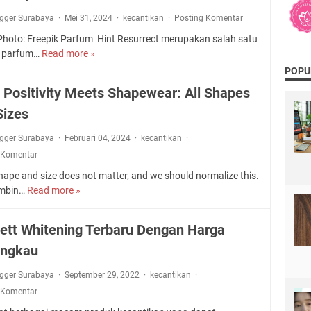
ogger Surabaya
Mei 31, 2024
kecantikan
Posting Komentar
 Photo: Freepik Parfum Hint Resurrect merupakan salah satu
k parfum…
Read more »
P
e
POPU
s
 Positivity Meets Shapewear: All Shapes
o
Sizes
n
a
ogger Surabaya
Februari 04, 2024
kecantikan
P
 Komentar
a
r
ape and size does not matter, and we should normalize this.
f
ombin…
Read more »
B
u
o
m
d
lett Whitening Terbaru Dengan Harga
H
y
i
angkau
P
n
o
t
ogger Surabaya
September 29, 2022
kecantikan
s
R
 Komentar
i
e
t