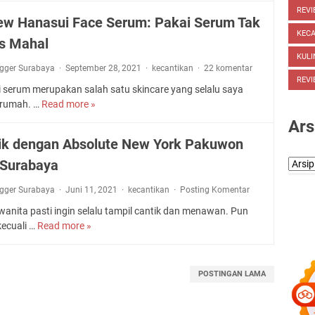
a
l
t
REVI
a
r
M
ew Hanasui Face Serum: Pakai Serum Tak
l
T
r
a
a
KEC
S
h
s Mahal
u
M
u
h
e
D
e
KULI
p
a
ogger Surabaya
September 28, 2021
S
kecantikan
22 komentar
e
m
u
p
REVI
k
n
i
ni serum merupakan salah satu skincare yang selalu saya
n
e
i
g
l
i rumah. …
Read more »
W
R
s
n
a
i
a
e
Ars
a
2
n
h
n
v
n
ik dengan Absolute New York Pakuwon
%
H
S
i
i
d
B
a
e
 Surabaya
t
e
S
H
r
r
a
w
i
A
g
ogger Surabaya
Juni 11, 2021
u
kecantikan
Posting Komentar
H
z
P
a
m
a
wanita pasti ingin selalu tampil cantik dan menawan. Pun
e
o
T
P
n
kecuali …
Read more »
C
s
r
e
e
a
a
e
r
n
s
n
-
j
c
u
t
POSTINGAN LAMA
r
a
e
i
i
e
n
r
F
k
f
g
a
a