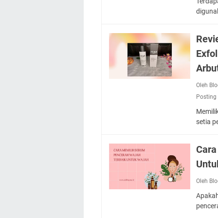
Terdap
diguna
Revi
Exfo
Arbu
Oleh Bl
Posting
Memili
setia 
Cara
Untu
Oleh Bl
Apakah
pencer