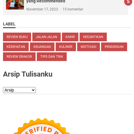
yang Recommended
November 17, 2023
15 komentar
LABEL
REVIEW BUKU
JALAN-JALAN
KARIR
KECANTIKAN
KESEHATAN
KEUANGAN
KULINER
MOTIVASI
PENDIDIKAN
REVIEW DRAKOR
TIPS DAN TRIK
Arsip Tulisanku