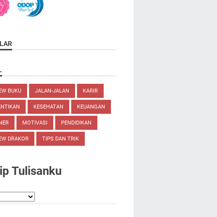
LAR
L
EW BUKU
JALAN-JALAN
KARIR
ANTIKAN
KESEHATAN
KEUANGAN
NER
MOTIVASI
PENDIDIKAN
EW DRAKOR
TIPS DAN TRIK
ip Tulisanku