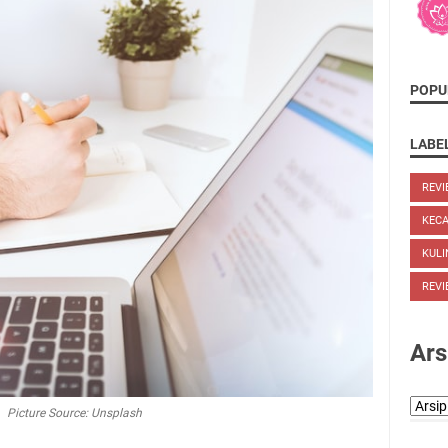
POPU
LABE
REVI
KEC
KULI
REVI
Ars
Picture Source: Unsplash