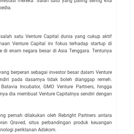
nvestasi mereka. Salah satu yang paling sering kita
pedia.
 salah satu Venture Capital dunia yang cukup aktif
ahaan Venture Capital ini fokus terhadap startup di
le di enam negara besar di Asia Tenggara. Tentunya
yang berperan sebagai investor besar dalam Venture
sendiri pada dasarnya tidak boleh dianggap remeh.
 Batavia Incubator, GMO Venture Partners, hingga
irnya dia membuat Venture Capitalnya sendiri dengan
ang pernah dilakukan oleh Rebright Partners antara
oran Qraved, situs perbandingan produk keuangan
knologi periklanan Adskom.