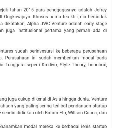
 sejak tahun 2015 para penggagasnya adalah Jefrey
ll Ongkowijaya. Khusus nama terakhir, dia bertindak
sa dikatakan, Alpha JWC Venture adalah early stage
an juga Institusional pertama yang pernah ada di
entures sudah berinvestasi ke beberapa perusahaan
sia. Perusahaan ini sudah memberikan modal pada
ia Tenggara seperti Kredivo, Style Theory, bobobox,
ang juga cukup dikenal di Asia hingga dunia. Venture
sahaan yang paling sering terlibat pendanaan startup
 sendiri didirikan oleh Batara Eto, Willson Cuaca, dan
enanamkan modal mereka ke berbagai jenis startup