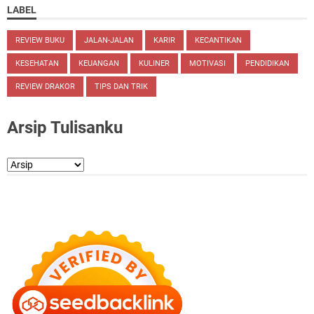
LABEL
REVIEW BUKU
JALAN-JALAN
KARIR
KECANTIKAN
KESEHATAN
KEUANGAN
KULINER
MOTIVASI
PENDIDIKAN
REVIEW DRAKOR
TIPS DAN TRIK
Arsip Tulisanku