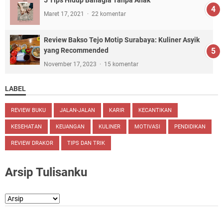
Maret 17, 2021
22 komentar
Review Bakso Tejo Motip Surabaya: Kuliner Asyik
yang Recommended
November 17, 2023
15 komentar
LABEL
REVIEW BUKU
JALAN-JALAN
KARIR
KECANTIKAN
KESEHATAN
KEUANGAN
KULINER
MOTIVASI
PENDIDIKAN
REVIEW DRAKOR
TIPS DAN TRIK
Arsip Tulisanku